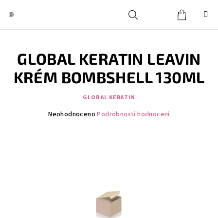
Přejít
na
obsah
Košík
Hledat
Přihlášení
GLOBAL KERATIN LEAVIN
KRÉM BOMBSHELL 130ML
GLOBAL KERATIN
Průměrné
Neohodnoceno
Podrobnosti hodnocení
hodnocení
produktu
je
0,0
z
5
hvězdiček.