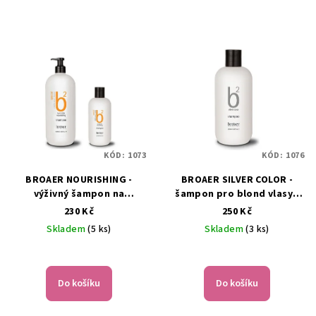
KÓD:
1073
KÓD:
1076
BROAER NOURISHING -
BROAER SILVER COLOR -
výživný šampon na
šampon pro blond vlasy -
poškozené vlasy - 250ml
250ml
230 Kč
250 Kč
Skladem
(5 ks)
Skladem
(3 ks)
Do košíku
Do košíku