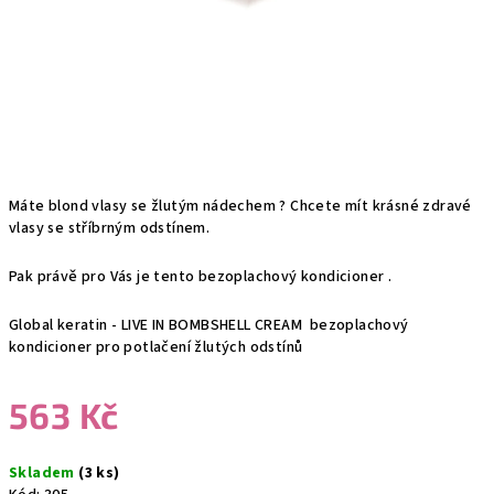
Máte blond vlasy se žlutým nádechem ? Chcete mít krásné zdravé
vlasy se stříbrným odstínem.
Pak právě pro Vás je tento bezoplachový kondicioner .
Global keratin - LIVE IN BOMBSHELL CREAM bezoplachový
kondicioner pro potlačení žlutých odstínů
563 Kč
Měrná
Skladem
(3 ks)
cena: