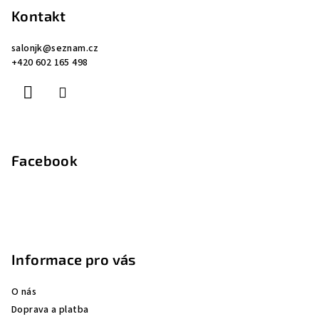
p
Kontakt
a
salonjk
@
seznam.cz
t
+420 602 165 498
í
Facebook
Informace pro vás
O nás
Doprava a platba