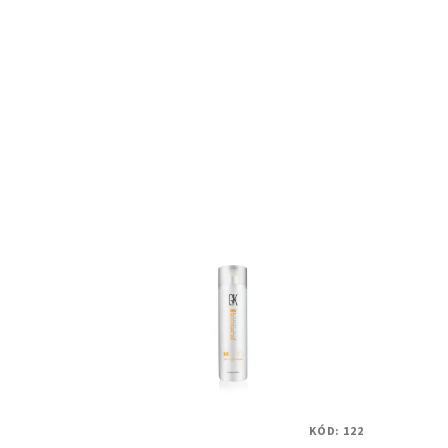
KÓD:
122