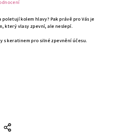
odnocení
a poletují kolem hlavy? Pak právě pro Vás je
, který vlasy zpevní, ale neslepí.
asy s keratinem pro silné zpevnění účesu.