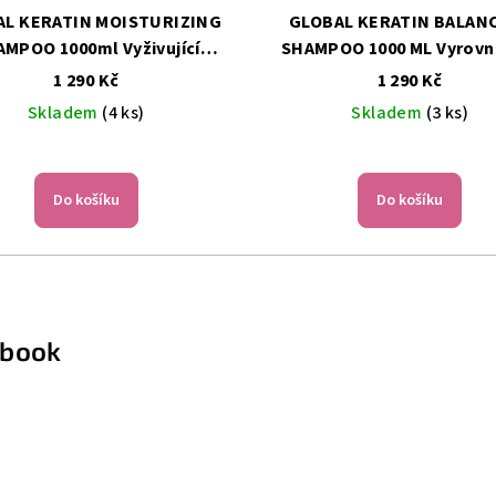
AL KERATIN MOISTURIZING
GLOBAL KERATIN BALAN
 1000ml Vyživující
SHAMPOO 1000 ML Vyrovn
šampon
šampon
1 290 Kč
1 290 Kč
Skladem
(4 ks)
Skladem
(3 ks)
Do košíku
Do košíku
ebook