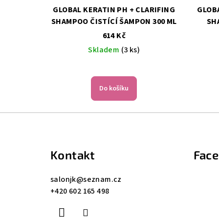
GLOBAL KERATIN PH + CLARIFING
GLOB
SHAMPOO ČISTÍCÍ ŠAMPON 300 ML
SHAMPOO
614 Kč
Skladem
(3 ks)
Do košíku
Z
á
Kontakt
Fac
p
a
salonjk
@
seznam.cz
+420 602 165 498
t
í