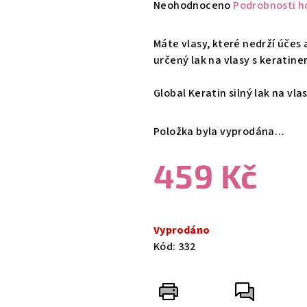
Průměrné
Neohodnoceno
Podrobnosti h
hodnocení
produktu
Máte vlasy, které nedrží účes 
je
určený lak na vlasy s keratinem
0,0
z
Global Keratin silný lak na vl
5
hvězdiček.
Položka byla vyprodána…
459 Kč
Měrná
cena:
Vyprodáno
Kód:
332