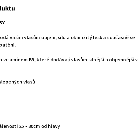
duktu
SY
 dodá vašim vlasům objem, sílu a okamžitý lesk a současně se
patění.
vitamínem B5, které dodávají vlasům silnější a objemnější 
slepených vlasů.
álenosti 25 - 30cm od hlavy