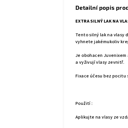
Detailní popis pro
EXTRA SILNÝ LAK NA VLA
Tento silný lak na vlasy
vyhnete jakémukoliv kre
Je obohacen Juvenixem a 
a vyživují vlasy zevnitř.
Fixace účesu bez pocitu 
Použití :
Aplikujte na vlasy ze vzd