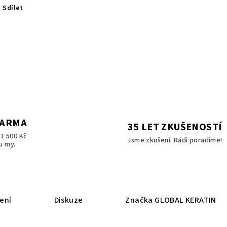
Sdílet
DARMA
35 LET ZKUŠENOSTÍ
1 500 Kč
Jsme zkušení. Rádi poradíme!
u my.
ení
Diskuze
Značka
GLOBAL KERATIN