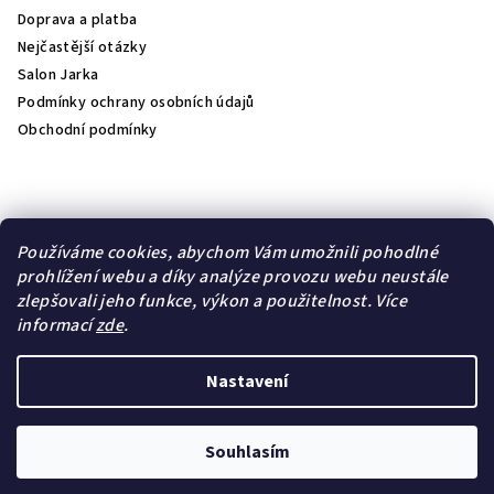
Doprava a platba
Nejčastější otázky
Salon Jarka
Podmínky ochrany osobních údajů
Obchodní podmínky
Přijímáme online platby
Používáme cookies, abychom Vám umožnili pohodlné
prohlížení webu a díky analýze provozu webu neustále
zlepšovali jeho funkce, výkon a použitelnost.
Více
informací
zde
.
Lambre
Natulique
Nastavení
Copyright 2026
jk- kosmetika
. Všechna práva vyhrazena.
Upravit nastavení cookies
Souhlasím
Vytvořil Shoptet