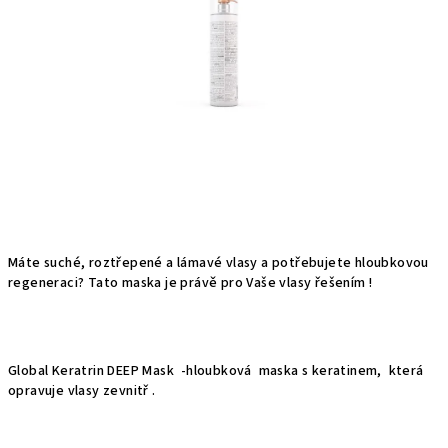
hvězdiček.
Máte suché, roztřepené a lámavé vlasy a potřebujete hloubkovou
regeneraci? Tato maska je právě pro Vaše vlasy řešením !
Global Keratrin DEEP Mask -hloubková maska s keratinem, která
opravuje vlasy zevnitř .