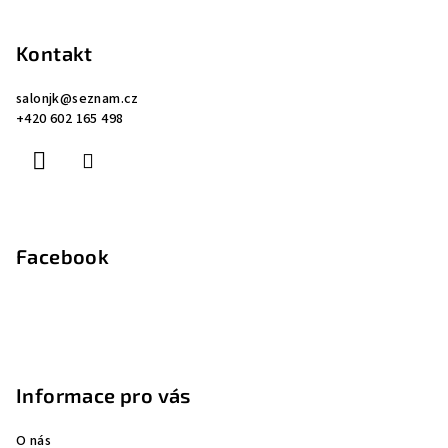
5
á
hvězdiček.
p
Kontakt
a
salonjk
@
seznam.cz
t
+420 602 165 498
í
Facebook
Informace pro vás
O nás