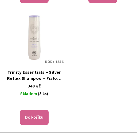
KÓD:
1556
Trinity Essentials – Silver
Reflex Shampoo – Fialový
šampon pro blond, šedivé
340 Kč
a odbarvené vlasy – 300 ml
Skladem
(5 ks)
Průměrné
hodnocení
produktu
Do košíku
je
5,0
z
Z