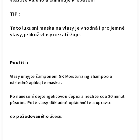
vlasové vlákno a eliminuje krepatění
TIP :
Tato luxusní maska na vlasy je vhodná i pro jemné
vlasy, jelikož vlasy nezatěžuje.
Použití :
Vlasy umyjte šamponem GK Moisturizing shampoo a
následně aplikujte masku .
Po nanesení dejte igelitovou čepici a nechte cca 20 minut
působit. Poté vlasy důkladně opláchněte a upravte
do
požadovaného
účesu.