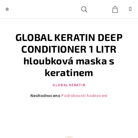
Přejít
na
obsah
Košík
Hledat
Přihlášení
GLOBAL KERATIN DEEP
CONDITIONER 1 LITR
hloubková maska s
keratinem
GLOBAL KERATIN
Průměrné
Neohodnoceno
Podrobnosti hodnocení
hodnocení
produktu
je
0,0
z
5