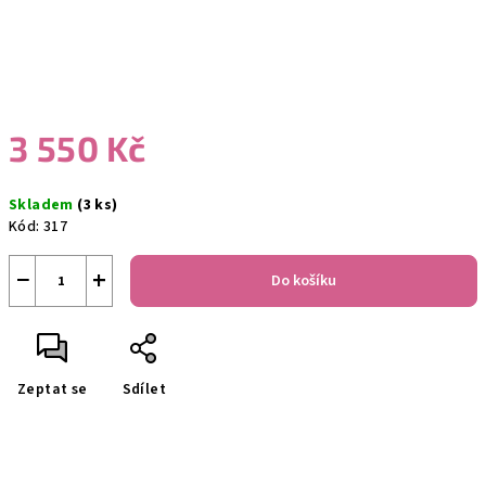
3 550 Kč
Měrná
Skladem
(3 ks)
cena:
Kód:
317
−
+
Do košíku
Zeptat se
Sdílet