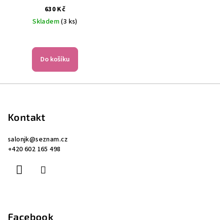
KONDICIONÉR NA VLASY 300
630 Kč
ML
Skladem
(3 ks)
Do košíku
Z
á
p
Kontakt
a
salonjk
@
seznam.cz
t
+420 602 165 498
í
Facebook