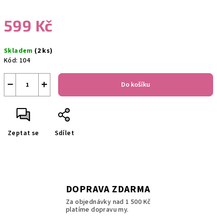
599 Kč
Měrná
Skladem
(2 ks)
cena:
Kód:
104
−
+
Do košíku
Zeptat se
Sdílet
DOPRAVA ZDARMA
Za objednávky nad 1 500 Kč
platíme dopravu my.