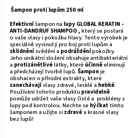
Šampon proti lupům 250 ml
Efektivní
šampon na
lupy GLOBAL KERATIN -
ANTI-DANDRUF SHAMPOO ,
který se postará
o vaše vlasy i pokožku hlavy. Tento výrobek je
speciálně vyvinutý pro boj proti lupům a
zklidnění
svědění a
podráždění
pokožky.
Jeho unikátní složení obsahuje antibakteriální
a
protizánětlivé
látky, které
účinně
eliminují
a předcházejí tvorbě lupů.
Šampon
je
obohacen o přírodní extrakty, které
zanechávají
vlasy zdravé, lesklé a
hebké
.
Používání tohoto produktu
pravidelně
pomůže udržet vaše vlasy čisté a problémy s
lupy pod kontrolou. Nechte se
hýčkat
tímto
šamponem a užijte si
zdravé
a krásné vlasy
bez lupů!