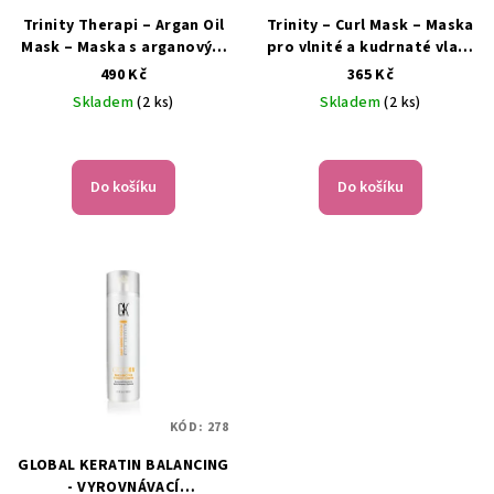
Trinity Therapi – Argan Oil
Trinity – Curl Mask – Maska
Mask – Maska s arganovým
pro vlnité a kudrnaté vlasy
olejem pro suché a
– 200 ml
490 Kč
365 Kč
poškozené vlasy – 200 ml
Skladem
(2 ks)
Skladem
(2 ks)
Do košíku
Do košíku
KÓD:
278
GLOBAL KERATIN BALANCING
- VYROVNÁVACÍ