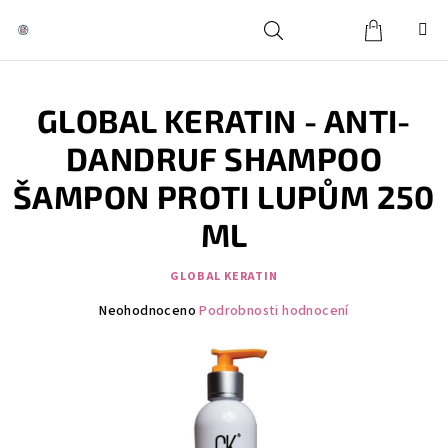
Přejít
na
obsah
Košík
Hledat
Přihlášení
GLOBAL KERATIN - ANTI-
DANDRUF SHAMPOO
ŠAMPON PROTI LUPŮM 250
ML
GLOBAL KERATIN
Průměrné
Neohodnoceno
Podrobnosti hodnocení
hodnocení
produktu
je
0,0
z
5