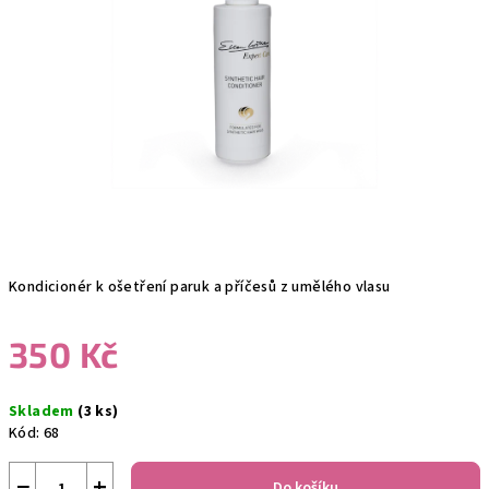
hvězdiček.
Kondicionér k ošetření paruk a příčesů z umělého vlasu
350 Kč
Měrná
Skladem
(3 ks)
cena:
Kód:
68
−
+
Do košíku