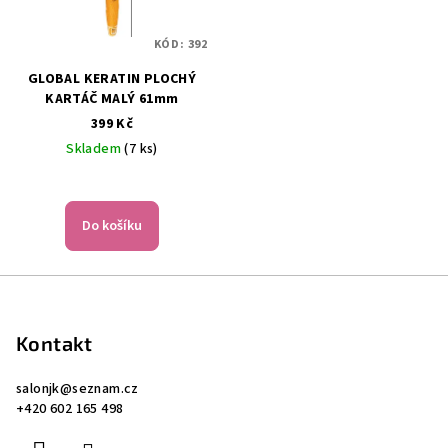
KÓD:
392
GLOBAL KERATIN PLOCHÝ
KARTÁČ MALÝ 61mm
399 Kč
Skladem
(7 ks)
Do košíku
Z
á
p
Kontakt
a
salonjk
@
seznam.cz
t
+420 602 165 498
í