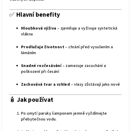
✅
Hlavní benefity
Hloubková výživa
– zjemňuje a vyživuje syntetická
vlákna
Prodlužuje životnost
– chrání před vysušením a
lámáním
Snadné rozčesávání
– zamezuje zacuchání a
poškození při česání
Zachovává tvar a vzhled
– vlasy zůstávají jako nové
🧴
Jak používat
Po umytí paruky šamponem jemně vyždímejte
přebytečnou vodu.