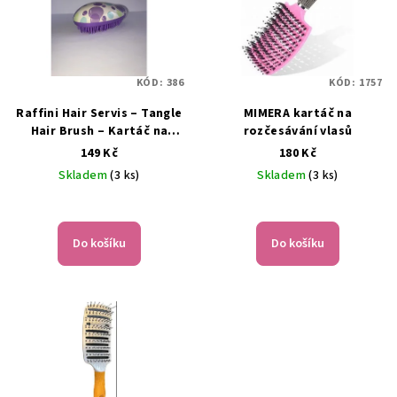
KÓD:
386
KÓD:
1757
Raffini Hair Servis – Tangle
MIMERA kartáč na
Hair Brush – Kartáč na
rozčesávání vlasů
vlasy
149 Kč
180 Kč
Skladem
(3 ks)
Skladem
(3 ks)
Do košíku
Do košíku