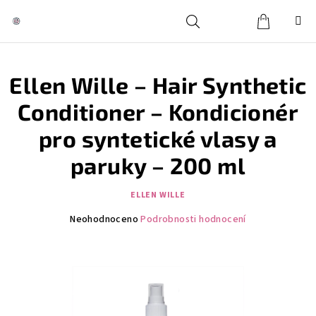
Přejít
na
obsah
Košík
Hledat
Přihlášení
Ellen Wille – Hair Synthetic
Conditioner – Kondicionér
pro syntetické vlasy a
paruky – 200 ml
ELLEN WILLE
Průměrné
Neohodnoceno
Podrobnosti hodnocení
hodnocení
produktu
je
0,0
z
5