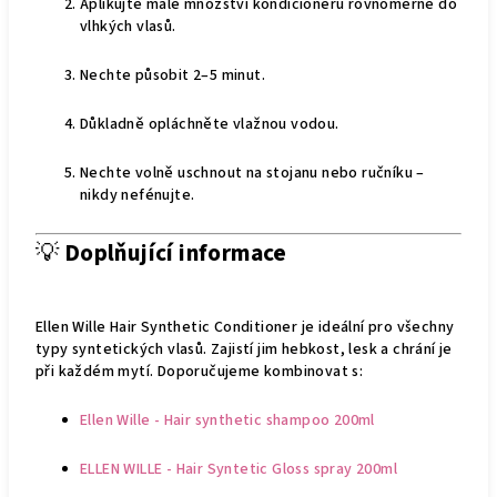
Aplikujte malé množství kondicionéru rovnoměrně do
vlhkých vlasů.
Nechte působit 2–5 minut.
Důkladně opláchněte vlažnou vodou.
Nechte volně uschnout na stojanu nebo ručníku –
nikdy nefénujte.
💡
Doplňující informace
Ellen Wille Hair Synthetic Conditioner je ideální pro všechny
typy syntetických vlasů. Zajistí jim hebkost, lesk a chrání je
při každém mytí. Doporučujeme kombinovat s:
Ellen Wille - Hair synthetic shampoo 200ml
ELLEN WILLE - Hair Syntetic Gloss spray 200ml