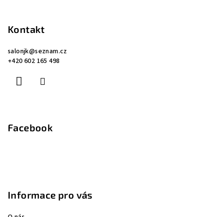
Z
á
p
Kontakt
a
salonjk
@
seznam.cz
t
+420 602 165 498
í
Facebook
Informace pro vás