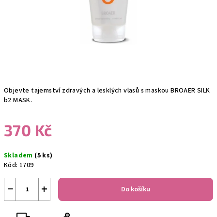
Objevte tajemství zdravých a lesklých vlasů s maskou BROAER SILK
b2 MASK.
370 Kč
Měrná
Skladem
(5 ks)
cena:
Kód:
1709
−
+
Do košíku