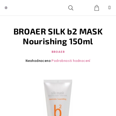
Přejít
na
obsah
Košík
Hledat
Přihlášení
BROAER SILK b2 MASK
Nourishing 150ml
BROAER
Průměrné
Neohodnoceno
Podrobnosti hodnocení
hodnocení
produktu
je
0,0
z
5
hvězdiček.