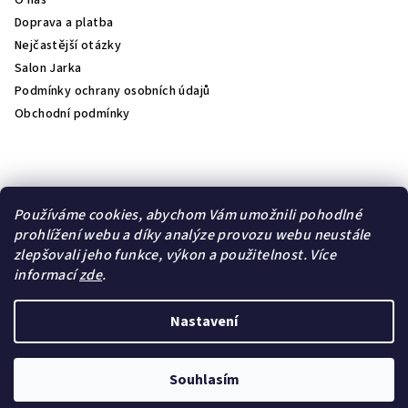
O nás
Doprava a platba
Nejčastější otázky
Salon Jarka
Podmínky ochrany osobních údajů
Obchodní podmínky
Přijímáme online platby
Používáme cookies, abychom Vám umožnili pohodlné
prohlížení webu a díky analýze provozu webu neustále
zlepšovali jeho funkce, výkon a použitelnost.
Více
informací
zde
.
Lambre
Natulique
Nastavení
Copyright 2026
jk- kosmetika
. Všechna práva vyhrazena.
Upravit nastavení cookies
Souhlasím
Vytvořil Shoptet