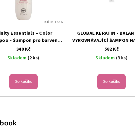
KÓD:
1536
inity Essentials – Color
GLOBAL KERATIN - BALA
oo – Šampon pro barvené
VYROVNÁVAJÍCÍ ŠAMPON NA
vlasy – 300 ml
300 ML
340 Kč
582 Kč
Skladem
(2 ks)
Skladem
(3 ks)
Do košíku
Do košíku
ebook