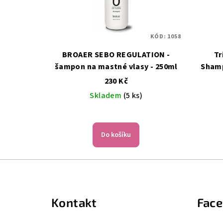
KÓD:
1058
BROAER SEBO REGULATION -
Tr
šampon na mastné vlasy - 250ml
Shamp
230 Kč
Skladem
(5 ks)
Do košíku
Z
á
Kontakt
Fac
p