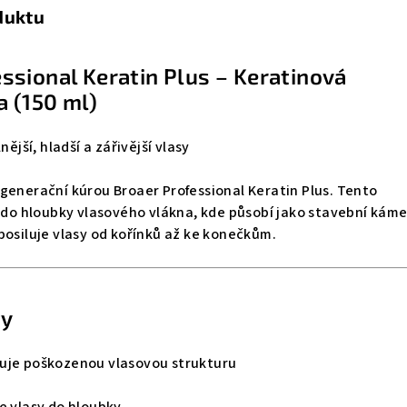
duktu
sional Keratin Plus – Keratinová
a (150 ml)
nější, hladší a zářivější vlasy
generační kúrou Broaer Professional Keratin Plus. Tento
á do hloubky vlasového vlákna, kde působí jako stavební káme
posiluje vlasy od kořínků až ke konečkům.
ty
uje poškozenou vlasovou strukturu
e vlasy do hloubky