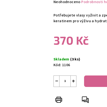
Průměrné
Neohodnoceno
Podrobnosti h
hodnocení
produktu
Potřebujete vlasy vyživit a zp
je
keratinem pro výživu a hydrat
0,0
z
370 Kč
5
hvězdiček.
Měrná
cena:
Skladem
(3 ks)
Kód:
1106
−
+