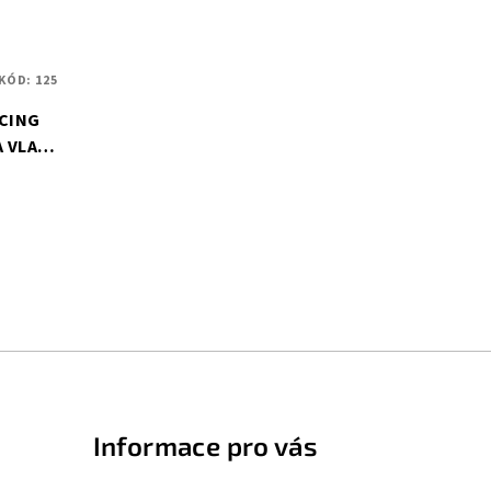
KÓD:
125
NCING
 VLASY
Informace pro vás