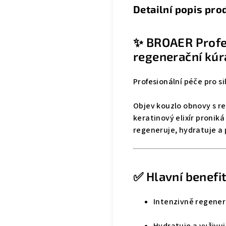
Detailní popis pro
✨ BROAER Profes
regenerační kúr
Profesionální péče pro sil
Objev kouzlo obnovy s re
keratinový elixír pronik
regeneruje, hydratuje a 
✅ Hlavní benefi
Intenzivně regener
Hydratuje a vyživuj