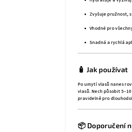
Zvyšuje pružnost, s
Vhodné pro všechny
Snadná a rychlá apl
🧴 Jak používat
Po umytí vlasů nanes ro
vlasů. Nech působit 5–1
pravidelně pro dlouhodo
📦 Doporučení n