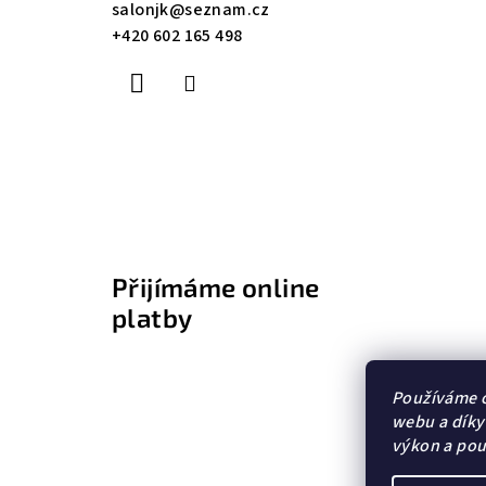
a
salonjk
@
seznam.cz
+420 602 165 498
t
í
Přijímáme online
platby
Používáme c
webu a díky
výkon a pou