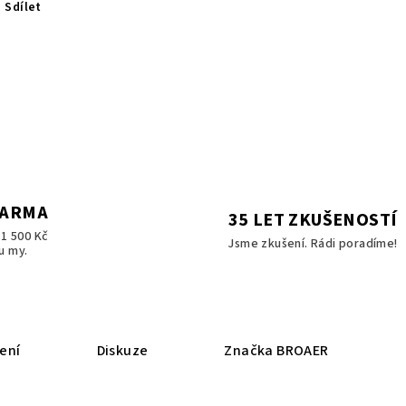
Sdílet
DARMA
35 LET ZKUŠENOSTÍ
1 500 Kč
Jsme zkušení. Rádi poradíme!
u my.
ení
Diskuze
Značka
BROAER