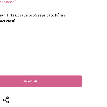
odnocení
evnit. Tak právě pro Vás je tato kůra s
aci vlasů.
Do košíku