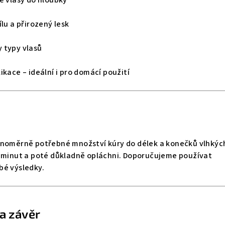
ílu a přirozený lesk
 typy vlasů
ikace – ideální i pro domácí použití
vnoměrně potřebné množství kúry do délek a konečků vlhkýc
0 minut a poté důkladně opláchni. Doporučujeme používat
bé výsledky.
a závěr