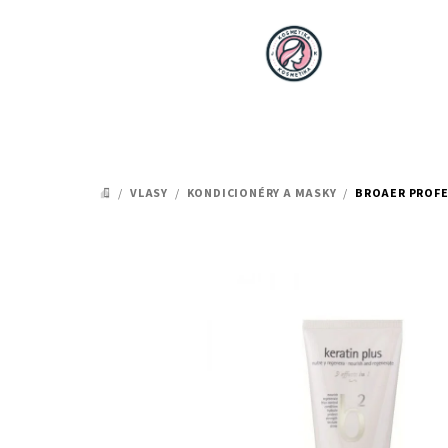
Přejít
na
obsah
/
VLASY
/
KONDICIONÉRY A MASKY
/
BROAER PROFES
DOMŮ