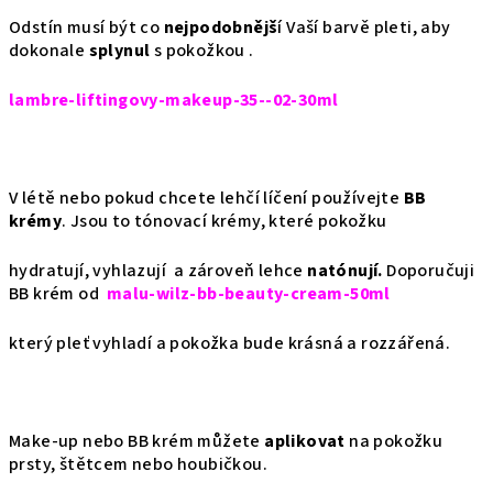
Odstín musí být co
nejpodobnějš
í Vaší barvě pleti, aby
dokonale
splynul
s pokožkou .
lambre-liftingovy-makeup-35--02-30ml
V létě nebo pokud chcete lehčí líčení používejte
BB
krémy
. Jsou to tónovací krémy, které pokožku
hydratují, vyhlazují a zároveň lehce
natónují.
Doporučuji
BB krém od
malu-wilz-bb-beauty-cream-50ml
který pleť vyhladí a pokožka bude krásná a rozzářená.
Make-up nebo BB krém můžete
aplikovat
na pokožku
prsty, štětcem nebo houbičkou.