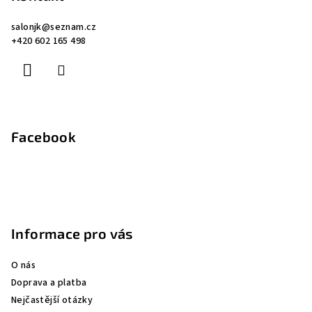
a
salonjk
@
seznam.cz
t
+420 602 165 498
í
Facebook
Informace pro vás
O nás
Doprava a platba
Nejčastější otázky