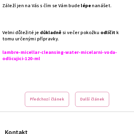
Záleží jen na Vás s čím se Vám bude
lépe
nanášet.
Velmi důležité je
důkladně
si večer pokožku
odlíčit
k
tomu určenými přípravky.
lambre-micellar-cleansing-water-micelarni-voda-
odlicujici-120-ml
Předchozí článek
Další článek
Z
á
p
Kontakt