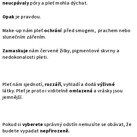
neucpávaly
póry a pleť mohla dýchat.
Opak
je pravdou.
Make-up nám pleť
ochrání
před smogem, prachem nebo
slunečním zářením.
Zamaskuje
nám červené žilky, pigmentové skvrny a
nedokonalosti pleti.
Pleť nám sjednotí,
rozzáří
, vyhladí a dodá
výživné
látky.
Pleť je proto i viditelně
omlazená
a vrásky jsou
jemnější.
Pokud si
vyberete
správný odstín nemusíte se obávat, že
budete vypadat
nepřirozeně.