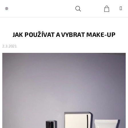
Přejít
na
obsah
Košík
Hledat
Přihlášení
JAK POUŽÍVAT A VYBRAT MAKE-UP
2.3.2021