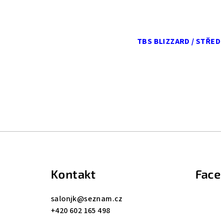
TBS BLIZZARD / STŘE
Z
á
Kontakt
Fac
p
a
salonjk
@
seznam.cz
+420 602 165 498
t