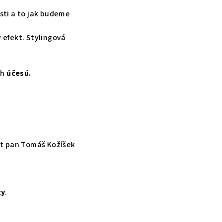
sti a to jak budeme
efekt. Stylingová
ch
účesů.
ět pan Tomáš Kožíšek
ty
.