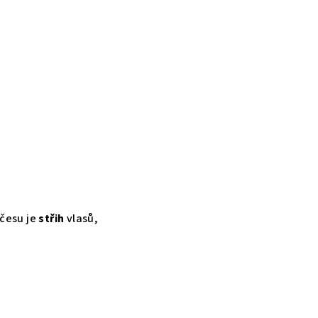
účesu je
střih
vlasů,