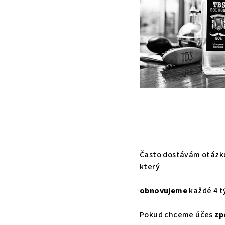
Často dostávám otázku 
který
obnovujeme
každé 4 t
Pokud chceme účes
zp