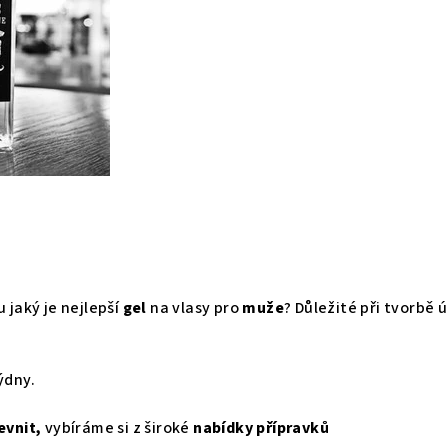
jaký je nejlepší
gel
na vlasy pro
muže
? Důležité při tvorbě 
ýdny.
evnit,
vybíráme si z široké
nabídky přípravků