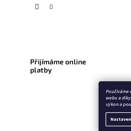
í
Přijímáme online
platby
Používáme c
webu a díky
výkon a pou
Nastaven