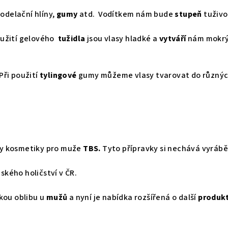
odelační hlíny,
gumy
atd. Vodítkem nám bude
stupeň
tuživo
užití gelového
tužidla
jsou vlasy hladké a
vytváří
nám mokrý 
 Při použití
tylingové
gumy můžeme vlasy tvarovat do různý
ky kosmetiky pro muže
TBS.
Tyto přípravky si nechává vyráb
ského holičství v ČR.
lkou oblibu u
mužů
a nyní je nabídka rozšířená o další
produk