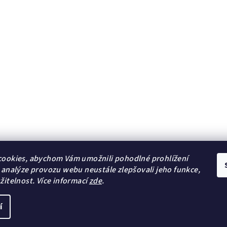
ookies, abychom Vám umožnili pohodlné prohlížení
 analýze provozu webu neustále zlepšovali jeho funkce,
žitelnost.
Více informací
zde
.
Lambre
Natulique
í
Copyright 2026
jk