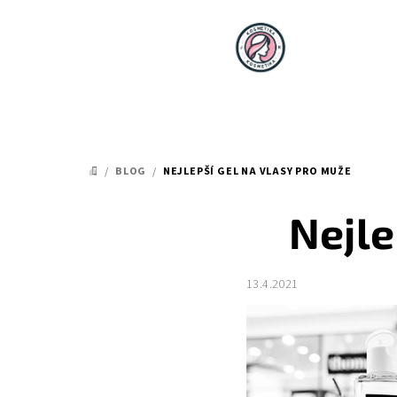
Přejít
na
obsah
/
BLOG
/
NEJLEPŠÍ GEL NA VLASY PRO MUŽE
DOMŮ
Nejle
13.4.2021