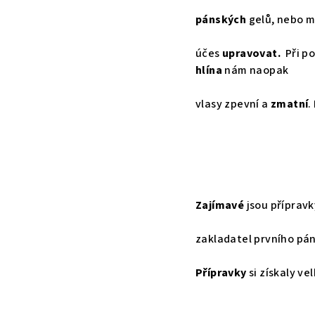
pánských
gelů, nebo m
účes
upravovat.
Při po
hlína
nám naopak
vlasy zpevní a
zmatní
.
Zajímavé
jsou příprav
zakladatel prvního pán
Přípravky
si získaly ve