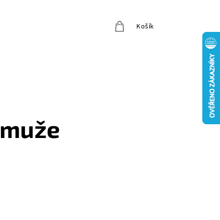
Košík
Přihlášení
o muže