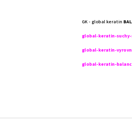
GK - global keratin
BAL
global-keratin-suchy
global-keratin-vyrov
global-keratin-balanc
Z