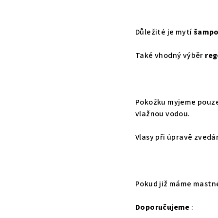
Důležité je mytí
šampo
Také vhodný výběr
reg
Pokožku myjeme pouz
vlažnou vodou.
Vlasy při úpravě zvedá
Pokud již máme mastné
Doporučujeme
: