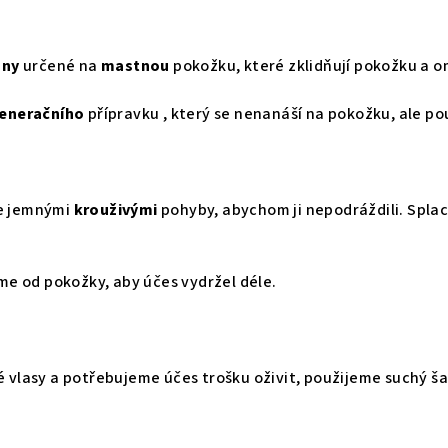
ny
určené na
mastnou
pokožku, které zklidňují pokožku a 
eneračního
přípravku , který se nenanáší na pokožku, ale p
e jemnými
krouživými
pohyby, abychom ji nepodráždili. Spl
me od pokožky, aby účes vydržel déle.
 vlasy a potřebujeme účes trošku oživit, použijeme suchý 