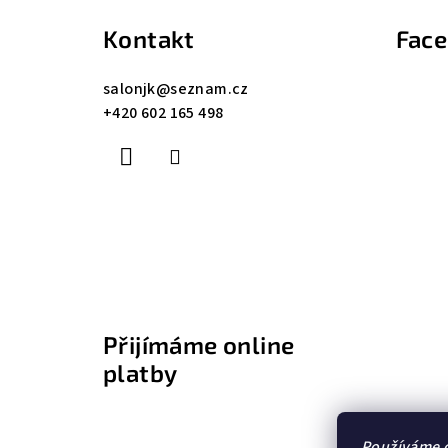
á
Kontakt
Fac
p
a
salonjk
@
seznam.cz
+420 602 165 498
t
í
Přijímáme online
platby
Používáme c