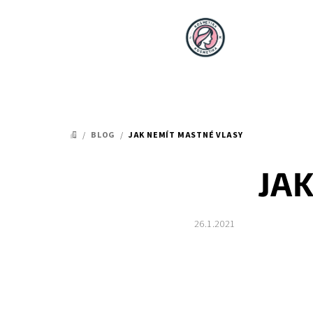
Přejít
na
obsah
/
BLOG
/
JAK NEMÍT MASTNÉ VLASY
DOMŮ
JA
26.1.2021