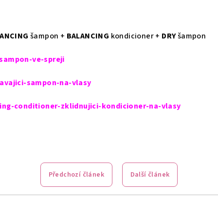
ANCING
šampon +
BALANCING
kondicioner +
DRY
šampon
-sampon-ve-spreji
navajici-sampon-na-vlasy
ing-conditioner-zklidnujici-kondicioner-na-vlasy
Předchozí článek
Další článek