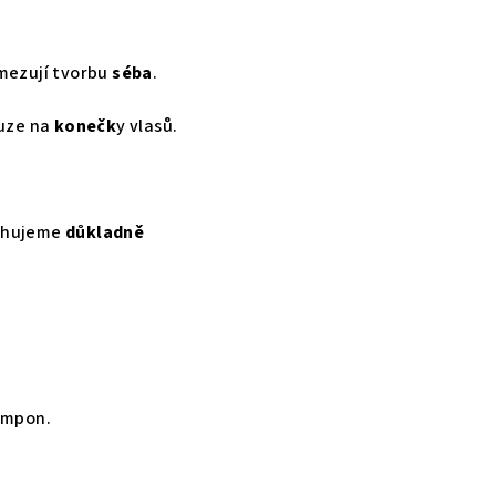
omezují tvorbu
séba
.
ouze na
konečk
y vlasů.
achujeme
důkladně
šampon.